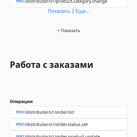
/distributor/v1/product.category.change
POST
Показать
2
Еще
...
+
Показать
Работа с заказами
Операции
/distributor/v1/order.list
POST
/distributor/v1/order.status.set
POST
/distributor/v1/order.product.update
POST